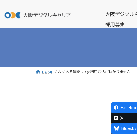
コ
ナ
ン
ビ
大阪デジタル
テ
ゲ
採用募集
ン
ー
ツ
シ
へ
ョ
ス
ン
キ
に
ッ
移
プ
動
HOME
よくある質問
Q2利用方法がわかりません
Facebo
X
Bluesky