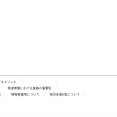
するメリット
発達障害における進路の重要性
状
障害者雇用について
就労支援B型について