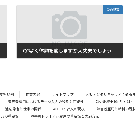
次の記事
Q3よく体調を崩しますが大丈夫でしょうか？
2024年5月2日
支払い例
作業内容
サイトマップ
大阪デジタルキャリアに通所
障害者雇用におけるデータ入力の役割と可能性
就労継続支援B型とは?
適応障害と仕事の関係
ADHDと求人の現状
障害者雇用と給料の現
入力の重要性
障害者トライアル雇用の重要性と実施方法