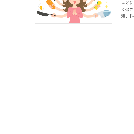
はとに
く過ぎ
濯、料