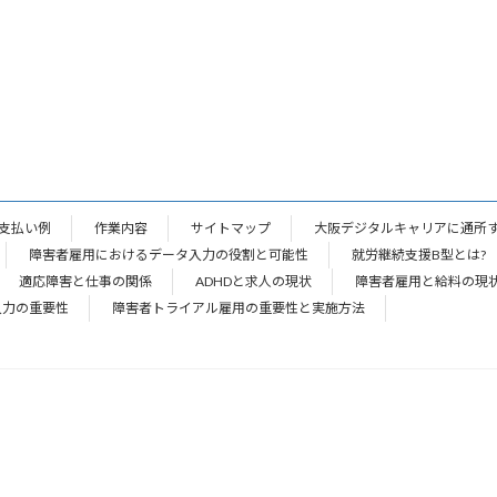
支払い例
作業内容
サイトマップ
大阪デジタルキャリアに通所
障害者雇用におけるデータ入力の役割と可能性
就労継続支援B型とは?
適応障害と仕事の関係
ADHDと求人の現状
障害者雇用と給料の現
入力の重要性
障害者トライアル雇用の重要性と実施方法