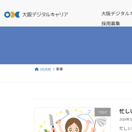
コ
ナ
ン
ビ
大阪デジタル
テ
ゲ
採用募集
ン
ー
ツ
シ
へ
ョ
ス
ン
キ
に
ッ
移
プ
動
HOME
家事
忙し
ブログ
2026年
忙しい