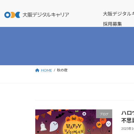
コ
ナ
ン
ビ
大阪デジタル
テ
ゲ
採用募集
ン
ー
ツ
シ
へ
ョ
ス
ン
キ
に
ッ
移
プ
動
HOME
秋の夜
ハロ
ブログ
不思
2025年