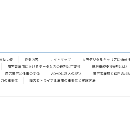
支払い例
作業内容
サイトマップ
大阪デジタルキャリアに通所
障害者雇用におけるデータ入力の役割と可能性
就労継続支援B型とは?
適応障害と仕事の関係
ADHDと求人の現状
障害者雇用と給料の現
入力の重要性
障害者トライアル雇用の重要性と実施方法