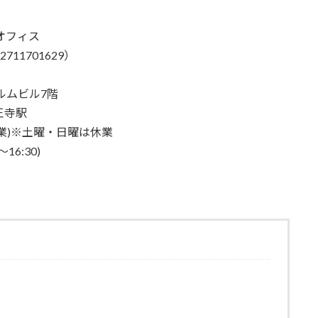
オフィス
1701629）
ルムビル7階
王寺駅
業)※土曜・日曜は休業
16:30)