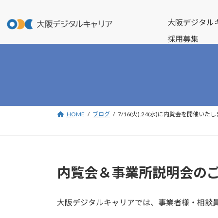
コ
ナ
ン
ビ
大阪デジタル
テ
ゲ
採用募集
ン
ー
ツ
シ
へ
ョ
ス
ン
キ
に
ッ
移
プ
動
HOME
ブログ
7/16(火).24(水)に内覧会を開催いた
内覧会＆事業所説明会の
大阪デジタルキャリアでは、事業者様・相談